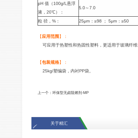
pH 值（100g/L悬浮
5.0～7.0
液，20℃）：
粒 径，%：
25μm：≥98 ； 5μm：≥50
【
应用范围
】：
可应用于热塑性和热固性塑料，更适用于玻璃纤维增
【
包装规格
】：
25kg/塑编袋，内衬PP袋。
上一个：
环保型无卤阻燃剂-MP
关于精汇