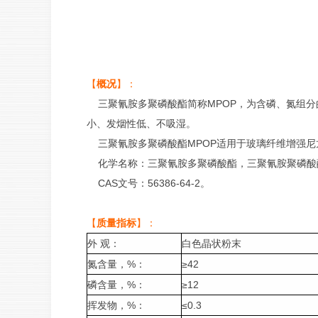
【
概况
】：
三聚氰胺多聚磷酸酯简称MPOP，为含磷、氮组分
小、发烟性低、不吸湿。
三聚氰胺多聚磷酸酯MPOP适用于玻璃纤维增强尼
化学名称：三聚氰胺多聚磷酸酯，三聚氰胺聚磷酸
CAS文号：56386-64-2。
【
质量指标
】：
外 观：
白色晶状粉末
氮含量，%：
≥42
磷含量，%：
≥12
挥发物，%：
≤0.3