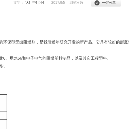
文字：
[大]
[中]
[小]
2017/9/5
浏览次数：
一键分享
的环保型无卤阻燃剂，是我所近年研究开发的新产品。它具有较好的膨胀性
龙6、尼龙66和电子电气的阻燃塑料制品，以及其它工程塑料。
酯。