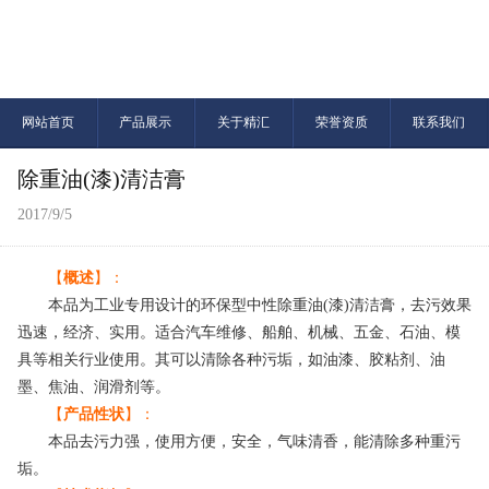
网站首页
产品展示
关于精汇
荣誉资质
联系我们
除重油(漆)清洁膏
2017/9/5
【
概述
】：
本品为工业专用设计的环保型中性除重油(漆)清洁膏，去污效果
迅速，经济、实用。适合汽车维修、船舶、机械、五金、石油、模
具等相关行业使用。其可以清除各种污垢，如油漆、胶粘剂、油
墨、焦油、润滑剂等。
【
产品性状
】：
本品去污力强，使用方便，安全，气味清香，能清除多种重污
垢。