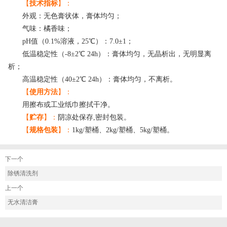
【
技术指标
】：
外观：无色膏状体，膏体均匀；
气味：橘香味；
pH值（0.1%溶液，25℃）：7.0±1；
低温稳定性（-8±2℃ 24h）：膏体均匀，无晶析出，无明显离
析；
高温稳定性（40±2℃ 24h）：膏体均匀，不离析。
【
使用方法
】：
用擦布或工业纸巾擦拭干净。
【
贮存
】：
阴凉处保存,密封包装。
【
规格包装
】：
1kg/塑桶、2kg/塑桶、5kg/塑桶。
下一个
除锈清洗剂
上一个
无水清洁膏