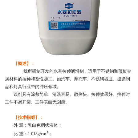
【
概述
】：
我所研制开发的水基拉伸润滑剂，适用于不锈钢和薄板金
属材料的拉伸和塑性加工。如汽车、摩托车、不锈钢器皿、搪瓷制
品和灯具行业中的冲压领域。
该剂具有涂敷简单、清洗容易、散热快、拉伸效果好、拉伸时
工件不易开裂、工件表面无划痕。
【
技术指标
】：
外 观：乳白色稠状液体；
3
比 重：1.018g/cm
；